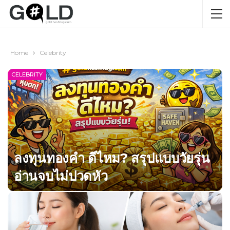
Home
Celebrity
CELEBRITY
ลงทุนทองคำ ดีไหม? สรุปแบบวัยรุ่น
อ่านจบไม่ปวดหัว