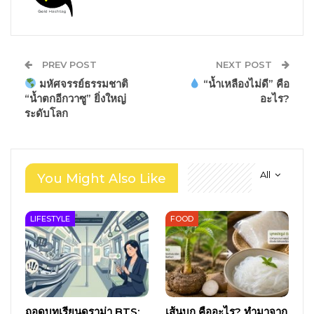
PREV POST
NEXT POST
มหัศจรรย์ธรรมชาติ
“น้ำเหลืองไม่ดี” คือ
“น้ำตกอีกวาซู” ยิ่งใหญ่
อะไร?
ระดับโลก
All
You Might Also Like
LIFESTYLE
FOOD
ถอดบทเรียนดราม่า BTS:
เส้นบุก คืออะไร? ทำมาจาก