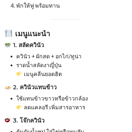
พักให้ฟู พร้อมทาน
เมนูแนะนำ
1. สลัดควินัว
ควินัว + ผักสด + อกไก่/ทูน่า
ราดน้ำสลัดงาญี่ปุ่น
เมนูคลีนยอดฮิต
2. ควินัวแทนข้าว
ใช้แทนข้าวขาวหรือข้าวกล้อง
ลดแคลอรี เพิ่มสารอาหาร
3. โจ๊กควินัว
ต้มกับน้ำซุป ใส่ไข่หรือหมูสับ