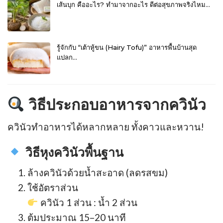
เส้นบุก คืออะไร? ทำมาจากอะไร ดีต่อสุขภาพจริงไหม…
รู้จักกับ “เต้าหู้ขน (Hairy Tofu)” อาหารพื้นบ้านสุด
แปลก…
วิธีประกอบอาหารจากควินัว
ควินัวทำอาหารได้หลากหลาย ทั้งคาวและหวาน!
วิธีหุงควินัวพื้นฐาน
ล้างควินัวด้วยน้ำสะอาด (ลดรสขม)
ใช้อัตราส่วน
ควินัว 1 ส่วน : น้ำ 2 ส่วน
ต้มประมาณ 15–20 นาที